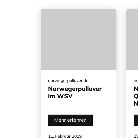
norwegerpullover.de
no
Norwegerpullover
N
im WSV
Q
N
Mehr erfahren
11. Februar 2019
25