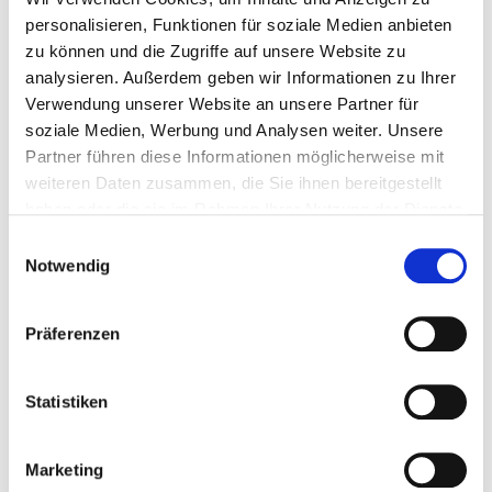
personalisieren, Funktionen für soziale Medien anbieten
Norwegischkurse
zu können und die Zugriffe auf unsere Website zu
analysieren. Außerdem geben wir Informationen zu Ihrer
Reiseleitung
Verwendung unserer Website an unsere Partner für
soziale Medien, Werbung und Analysen weiter. Unsere
Norwegenreisen
Partner führen diese Informationen möglicherweise mit
weiteren Daten zusammen, die Sie ihnen bereitgestellt
Veröffentlichungen
haben oder die sie im Rahmen Ihrer Nutzung der Dienste
Übersetzungen
gesammelt haben.
Einwilligungsauswahl
Notwendig
Broschüren
Präferenzen
Sprachzeitschrift „norsk!“
Statistiken
Marketing