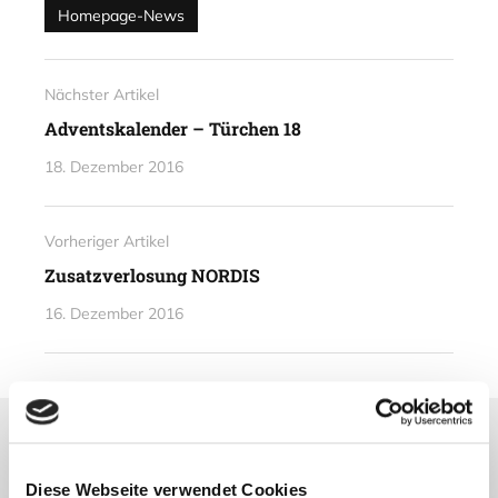
Homepage-News
Nächster Artikel
Adventskalender – Türchen 18
18. Dezember 2016
Vorheriger Artikel
Zusatzverlosung NORDIS
16. Dezember 2016
Lesetipps
UNSERE EMPFEHLUNGEN
Diese Webseite verwendet Cookies