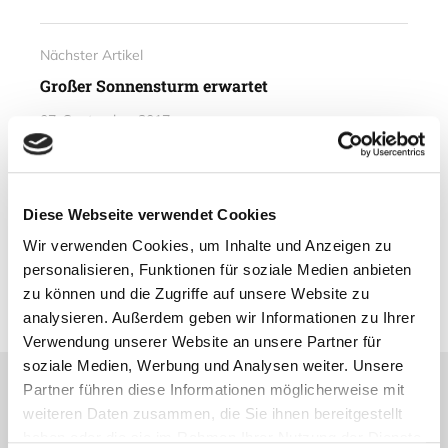
Nächster Artikel
Großer Sonnensturm erwartet
07. September 2017
Vorheriger Artikel
Diese Webseite verwendet Cookies
Lofoten & Oslo – Liveberichte und
Verlosungen
Wir verwenden Cookies, um Inhalte und Anzeigen zu
personalisieren, Funktionen für soziale Medien anbieten
01. September 2017
zu können und die Zugriffe auf unsere Website zu
analysieren. Außerdem geben wir Informationen zu Ihrer
Verwendung unserer Website an unsere Partner für
soziale Medien, Werbung und Analysen weiter. Unsere
Partner führen diese Informationen möglicherweise mit
Lesetipps
weiteren Daten zusammen, die Sie ihnen bereitgestellt
UNSERE EMPFEHLUNGEN
haben oder die sie im Rahmen Ihrer Nutzung der Dienste