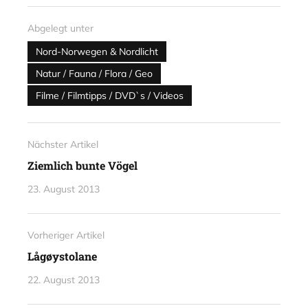
Abgelegt unter
Nord-Norwegen & Nordlicht
Natur / Fauna / Flora / Geo
Filme / Filmtipps / DVD`s / Videos
Nächster Artikel
Ziemlich bunte Vögel
23. August 2013
Vorheriger Artikel
Lågøystolane
22. August 2013