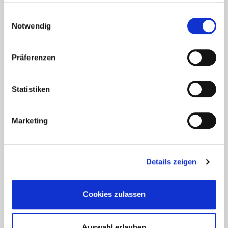
Ansteckungsgefahren aus dem
gesammelt haben.
Osten?
Einwilligungsauswahl
Notwendig
Mehr erfahren
Präferenzen
17. März 2020
Statistiken
Marketing
Details zeigen
Cookies zulassen
Auswahl erlauben