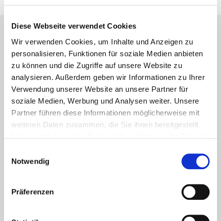
Diese Webseite verwendet Cookies
Wir verwenden Cookies, um Inhalte und Anzeigen zu
Lesetipps
personalisieren, Funktionen für soziale Medien anbieten
UNSERE EMPFEHLUNGEN
zu können und die Zugriffe auf unsere Website zu
analysieren. Außerdem geben wir Informationen zu Ihrer
Verwendung unserer Website an unsere Partner für
soziale Medien, Werbung und Analysen weiter. Unsere
Partner führen diese Informationen möglicherweise mit
weiteren Daten zusammen, die Sie ihnen bereitgestellt
haben oder die sie im Rahmen Ihrer Nutzung der Dienste
gesammelt haben.
Einwilligungsauswahl
Notwendig
Präferenzen
Aktuelles - Nyheter
Coronavirus in Norwegen –