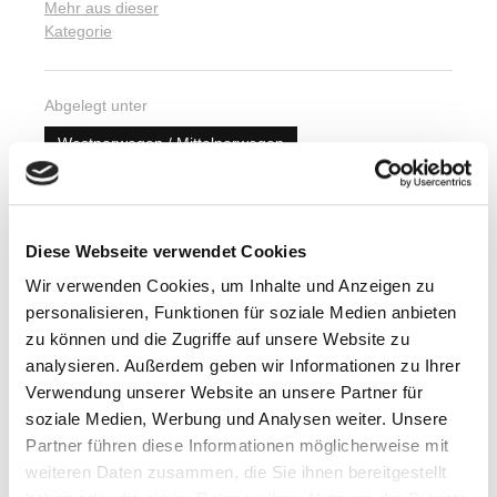
Mehr aus dieser
Kategorie
Abgelegt unter
Westnorwegen / Mittelnorwegen
Feste / Traditionen / Festivals
Diese Webseite verwendet Cookies
Nächster Artikel
Wir verwenden Cookies, um Inhalte und Anzeigen zu
Der Nordland Shop
personalisieren, Funktionen für soziale Medien anbieten
14. Juli 2014
zu können und die Zugriffe auf unsere Website zu
analysieren. Außerdem geben wir Informationen zu Ihrer
Verwendung unserer Website an unsere Partner für
Vorheriger Artikel
soziale Medien, Werbung und Analysen weiter. Unsere
Fußball in Norwegen
Partner führen diese Informationen möglicherweise mit
weiteren Daten zusammen, die Sie ihnen bereitgestellt
14. Juli 2014