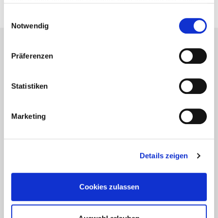
haben oder die sie im Rahmen Ihrer Nutzung der Dienste
gesammelt haben.
Einwilligungsauswahl
Notwendig
Lesetipps
Präferenzen
UNSERE EMPFEHLUNGEN
Statistiken
Marketing
Aktuelles - Nyheter
Coronavirus in Norwegen –
Ansteckungsgefahren aus dem
Details zeigen
Osten?
Cookies zulassen
Mehr erfahren
17. März 2020