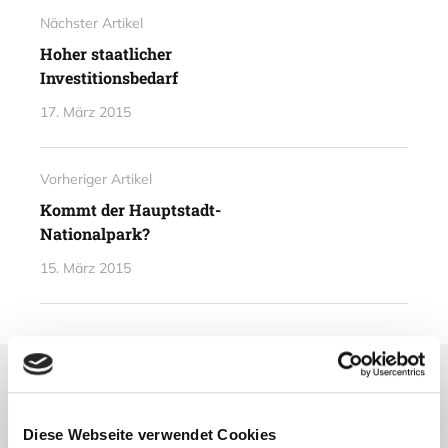
Nächster Artikel
Hoher staatlicher
Investitionsbedarf
17. März 2015
Vorheriger Artikel
Kommt der Hauptstadt-
Nationalpark?
15. März 2015
Lesetipps
UNSERE EMPFEHLUNGEN
Diese Webseite verwendet Cookies