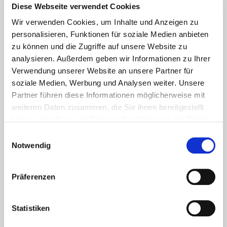
Lesetipps
Diese Webseite verwendet Cookies
UNSERE EMPFEHLUNGEN
Wir verwenden Cookies, um Inhalte und Anzeigen zu
personalisieren, Funktionen für soziale Medien anbieten
zu können und die Zugriffe auf unsere Website zu
analysieren. Außerdem geben wir Informationen zu Ihrer
Verwendung unserer Website an unsere Partner für
soziale Medien, Werbung und Analysen weiter. Unsere
Partner führen diese Informationen möglicherweise mit
weiteren Daten zusammen, die Sie ihnen bereitgestellt
haben oder die sie im Rahmen Ihrer Nutzung der Dienste
gesammelt haben.
Einwilligungsauswahl
Notwendig
Aktuelles - Nyheter
Coronavirus in Norwegen –
Präferenzen
Ansteckungsgefahren aus dem
Osten?
Statistiken
Mehr erfahren