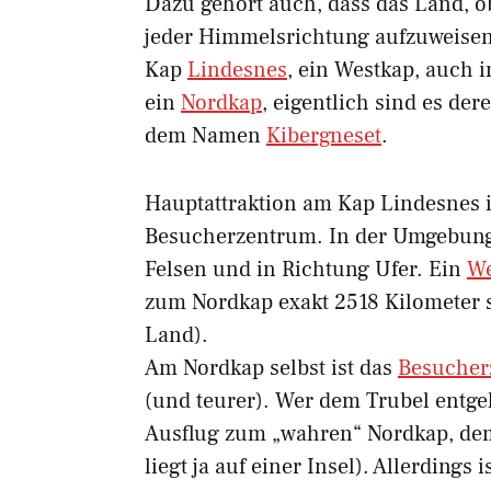
Dazu gehört auch, dass das Land, ob
jeder Himmelsrichtung aufzuweisen
Kap
Lindesnes
, ein Westkap, auch
ein
Nordkap
, eigentlich sind es der
dem Namen
Kibergneset
.
Hauptattraktion am Kap Lindesnes i
Besucherzentrum. In der Umgebung 
Felsen und in Richtung Ufer. Ein
We
zum Nordkap exakt 2518 Kilometer s
Land).
Am Nordkap selbst ist das
Besucher
(und teurer). Wer dem Trubel entg
Ausflug zum „wahren“ Nordkap, d
liegt ja auf einer Insel). Allerdings 