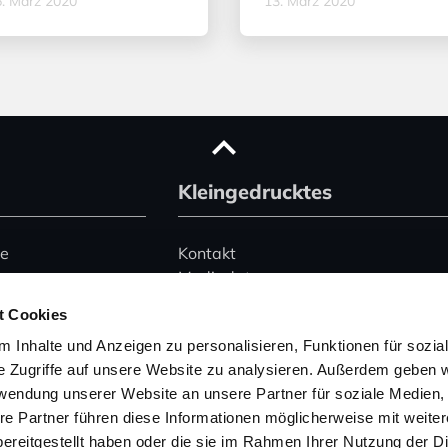
. März 2020
13. März 2020
Kleingedrucktes
ce
Kontakt
Mediadaten
Advertising
t Cookies
le)
Datenschutz
 Inhalte und Anzeigen zu personalisieren, Funktionen für sozia
Impressum
e Zugriffe auf unsere Website zu analysieren. Außerdem geben w
rwendung unserer Website an unsere Partner für soziale Medien
Hinweise zur Buchung
 345 2495074
von Ferienhäusern
re Partner führen diese Informationen möglicherweise mit weite
157 53004754
ereitgestellt haben oder die sie im Rahmen Ihrer Nutzung der D