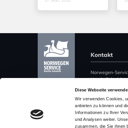
17. März 2020
16
Kontakt
Norwegen-Servi
Martin Schmidt
Harz 51
Diese Webseite verwende
06108 Halle (Saa
Wir verwenden Cookies, um
Deutschland
anbieten zu können und di
Informationen zu Ihrer Ve
Telefon: +49 (0)
und Analysen weiter. Unse
Mobil: +49 (0) 
zusammen, die Sie ihnen b