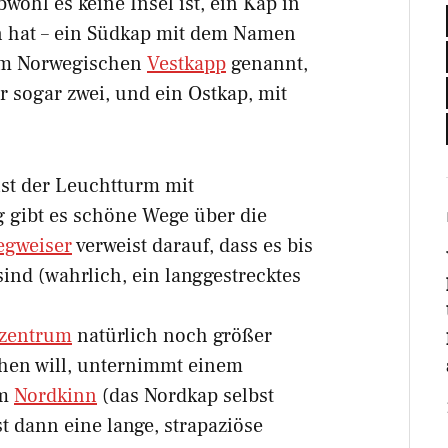
wohl es keine Insel ist, ein Kap in
 hat – ein Südkap mit dem Namen
 im Norwegischen
Vestkapp
genannt,
er sogar zwei, und ein Ostkap, mit
st der Leuchtturm mit
gibt es schöne Wege über die
gweiser
verweist darauf, dass es bis
ind (wahrlich, ein langgestrecktes
zentrum
natürlich noch größer
ehen will, unternimmt einem
em
Nordkinn
(das Nordkap selbst
ist dann eine lange, strapaziöse