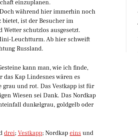
chaft einzuplanen.
p. Doch während hier immerhin noch
bietet, ist der Besucher im
 Wetter schutzlos ausgesetzt.
ini-Leuchtturm. Ab hier schweift
chtung Russland.
esteine kann man, wie ich finde,
r das Kap Lindesnes wären es
grau und rot. Das Vestkapp ist für
ftigen Wiesen sei Dank. Das Nordkap
hteinfall dunkelgrau, goldgelb oder
d
drei
;
Vestkapp
; Nordkap
eins
und