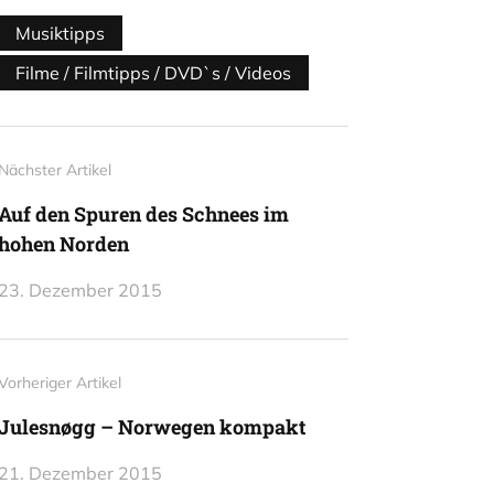
Musiktipps
Filme / Filmtipps / DVD`s / Videos
Nächster Artikel
Auf den Spuren des Schnees im
hohen Norden
23. Dezember 2015
Vorheriger Artikel
Julesnøgg – Norwegen kompakt
21. Dezember 2015