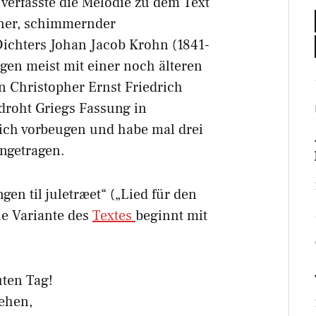
verfasste die Melodie zu dem Text
üner, schimmernder
ichters Johan Jacob Krohn (1841-
gen meist mit einer noch älteren
 Christopher Ernst Friedrich
 droht Griegs Fassung in
 ich vorbeugen und habe mal drei
ngetragen.
en til juletræet“ („Lied für den
e Variante des
Textes
beginnt mit
ten Tag!
ehen,