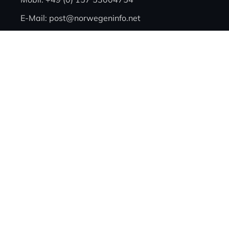
E-Mail: post@norwegeninfo.net
Kleingedrucktes
Kontakt
Mediadaten
Advertising
Datenschutz
Impressum
Hinweise zur Buchung
von Ferienhäusern
Soziale Medien