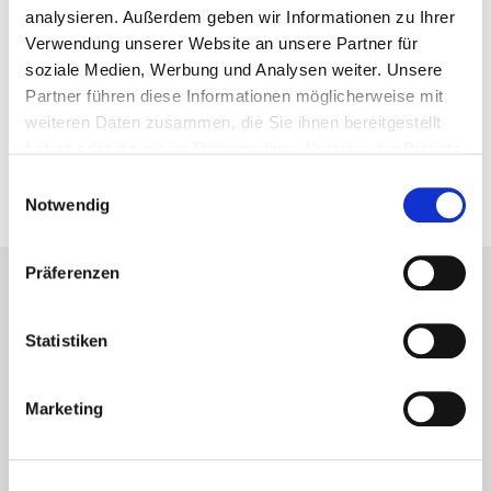
analysieren. Außerdem geben wir Informationen zu Ihrer
30. Oktober 2014
Verwendung unserer Website an unsere Partner für
soziale Medien, Werbung und Analysen weiter. Unsere
Vorheriger Artikel
Partner führen diese Informationen möglicherweise mit
weiteren Daten zusammen, die Sie ihnen bereitgestellt
Buchtipp – Neuer Nesbø ab 14.11.
haben oder die sie im Rahmen Ihrer Nutzung der Dienste
28. Oktober 2014
gesammelt haben.
Einwilligungsauswahl
Notwendig
Präferenzen
Lesetipps
UNSERE EMPFEHLUNGEN
Statistiken
Marketing