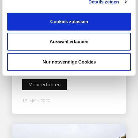
Details zeigen
Cookies zulassen
Auswahl erlauben
Aktuelles - Nyheter
Coronavirus in Norwegen –
Ansteckungsgefahren aus dem
Nur notwendige Cookies
Osten?
Mehr erfahren
17. März 2020