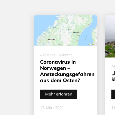
Aktuelles - Nyheter
Coronavirus in
Ak
Norwegen –
„
Ansteckungsgefahren
k
aus dem Osten?
Mehr erfahren
17. März 2020
16