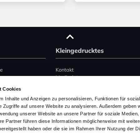
Kleingedrucktes
ce
Kontakt
Mediadaten
Advertising
t Cookies
le)
Datenschutz
 Inhalte und Anzeigen zu personalisieren, Funktionen für sozia
Impressum
e Zugriffe auf unsere Website zu analysieren. Außerdem geben w
rwendung unserer Website an unsere Partner für soziale Medien
Hinweise zur Buchung
 345 2495074
von Ferienhäusern
re Partner führen diese Informationen möglicherweise mit weite
157 53004754
ereitgestellt haben oder die sie im Rahmen Ihrer Nutzung der D
wegeninfo.net