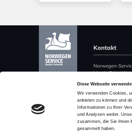
Kontakt
Norwegen-Servi
Martin Schmidt
Harz 51
Diese Webseite verwende
06108 Halle (Saa
Wir verwenden Cookies, um
Deutschland
anbieten zu können und di
Informationen zu Ihrer Ve
Telefon: +49 (0)
und Analysen weiter. Unse
Mobil: +49 (0) 
zusammen, die Sie ihnen b
E-Mail: post@nor
gesammelt haben.