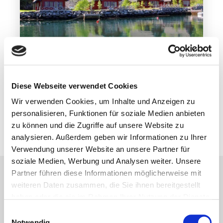
Hardangerfjord
Diese Webseite verwendet Cookies
NORWAY-FJORDHYTTER
Wir verwenden Cookies, um Inhalte und Anzeigen zu
personalisieren, Funktionen für soziale Medien anbieten
Mehr erfahren
zu können und die Zugriffe auf unsere Website zu
analysieren. Außerdem geben wir Informationen zu Ihrer
Verwendung unserer Website an unsere Partner für
soziale Medien, Werbung und Analysen weiter. Unsere
Partner führen diese Informationen möglicherweise mit
Unterkünfte nach
weiteren Daten zusammen, die Sie ihnen bereitgestellt
KATEGORIEN
haben oder die sie im Rahmen Ihrer Nutzung der Dienste
gesammelt haben.
Einwilligungsauswahl
Notwendig