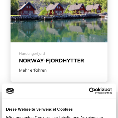
Hardangerfjord
NORWAY-FJORDHYTTER
Mehr erfahren
Unterkünfte nach
Diese Webseite verwendet Cookies
KATEGORIEN
Wir verwenden Cookies, um Inhalte und Anzeigen zu