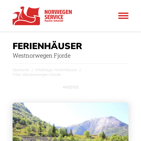
FERIENHÄUSER
Westnorwegen Fjorde
Startseite
Inhaltstyp: Ferienhäuser
Filter Westnorwegen Fjorde
ANZEIGE