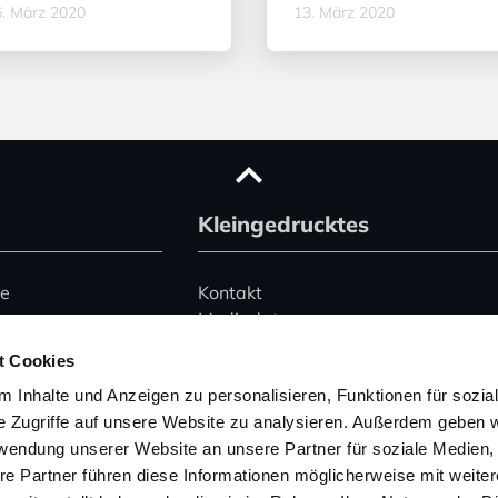
. März 2020
13. März 2020
Kleingedrucktes
ce
Kontakt
Mediadaten
Advertising
t Cookies
le)
Datenschutz
 Inhalte und Anzeigen zu personalisieren, Funktionen für sozia
Impressum
e Zugriffe auf unsere Website zu analysieren. Außerdem geben w
rwendung unserer Website an unsere Partner für soziale Medien
Hinweise zur Buchung
 345 2495074
von Ferienhäusern
re Partner führen diese Informationen möglicherweise mit weite
157 53004754