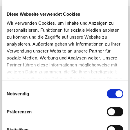
Diese Webseite verwendet Cookies
Lesetipps
Wir verwenden Cookies, um Inhalte und Anzeigen zu
UNSERE EMPFEHLUNGEN
personalisieren, Funktionen für soziale Medien anbieten
zu können und die Zugriffe auf unsere Website zu
analysieren. Außerdem geben wir Informationen zu Ihrer
Verwendung unserer Website an unsere Partner für
soziale Medien, Werbung und Analysen weiter. Unsere
Partner führen diese Informationen möglicherweise mit
weiteren Daten zusammen, die Sie ihnen bereitgestellt
haben oder die sie im Rahmen Ihrer Nutzung der Dienste
gesammelt haben.
Einwilligungsauswahl
Notwendig
Präferenzen
Aktuelles - Nyheter
Coronavirus in Norwegen –
Ansteckungsgefahren aus dem
Statistiken