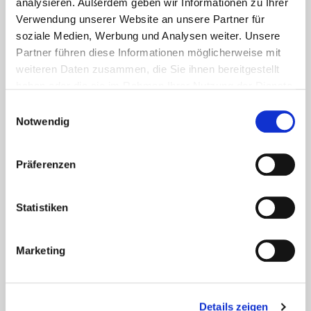
analysieren. Außerdem geben wir Informationen zu Ihrer
Verwendung unserer Website an unsere Partner für
soziale Medien, Werbung und Analysen weiter. Unsere
Partner führen diese Informationen möglicherweise mit
Aktuelles - Nyheter
weiteren Daten zusammen, die Sie ihnen bereitgestellt
Coronavirus in Norwegen –
haben oder die sie im Rahmen Ihrer Nutzung der Dienste
Ansteckungsgefahren aus dem
gesammelt haben.
Einwilligungsauswahl
Osten?
Notwendig
Mehr erfahren
Präferenzen
17. März 2020
Statistiken
Marketing
Details zeigen