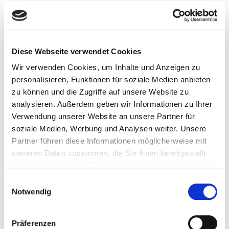
Verfasst von
Martin Schmidt
Diese Webseite verwendet Cookies
Mehr aus dieser
Kategorie
Wir verwenden Cookies, um Inhalte und Anzeigen zu
personalisieren, Funktionen für soziale Medien anbieten
zu können und die Zugriffe auf unsere Website zu
Abgelegt unter
analysieren. Außerdem geben wir Informationen zu Ihrer
Verwendung unserer Website an unsere Partner für
Wohnen in Norwegen - Blog
soziale Medien, Werbung und Analysen weiter. Unsere
Partner führen diese Informationen möglicherweise mit
Nächster Artikel
weiteren Daten zusammen, die Sie ihnen bereitgestellt
haben oder die sie im Rahmen Ihrer Nutzung der Dienste
Klarinetten aus Meråker
gesammelt haben.
Einwilligungsauswahl
25. Juni 2014
Notwendig
Vorheriger Artikel
Präferenzen