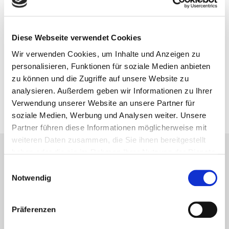
Steindalsfossen
14. Juli 2015
Diese Webseite verwendet Cookies
Wir verwenden Cookies, um Inhalte und Anzeigen zu
Vorheriger Artikel
personalisieren, Funktionen für soziale Medien anbieten
Eis aus Norwegen
zu können und die Zugriffe auf unsere Website zu
analysieren. Außerdem geben wir Informationen zu Ihrer
12. Juli 2015
Verwendung unserer Website an unsere Partner für
soziale Medien, Werbung und Analysen weiter. Unsere
Partner führen diese Informationen möglicherweise mit
weiteren Daten zusammen, die Sie ihnen bereitgestellt
haben oder die sie im Rahmen Ihrer Nutzung der Dienste
Lesetipps
gesammelt haben.
Einwilligungsauswahl
UNSERE EMPFEHLUNGEN
Notwendig
Präferenzen