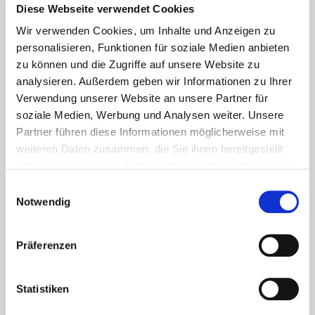
Lesetipps
Diese Webseite verwendet Cookies
UNSERE EMPFEHLUNGEN
Wir verwenden Cookies, um Inhalte und Anzeigen zu
personalisieren, Funktionen für soziale Medien anbieten
zu können und die Zugriffe auf unsere Website zu
analysieren. Außerdem geben wir Informationen zu Ihrer
Verwendung unserer Website an unsere Partner für
soziale Medien, Werbung und Analysen weiter. Unsere
Partner führen diese Informationen möglicherweise mit
weiteren Daten zusammen, die Sie ihnen bereitgestellt
haben oder die sie im Rahmen Ihrer Nutzung der Dienste
gesammelt haben.
Einwilligungsauswahl
Notwendig
Aktuelles - Nyheter
Coronavirus in Norwegen –
Präferenzen
Ansteckungsgefahren aus dem
Osten?
Statistiken
Mehr erfahren