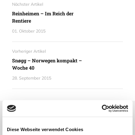
Nächster Artikel
Reinheimen – Im Reich der
Rentiere
01. Oktober 2015
Vorheriger Artikel
Snøgg – Norwegen kompakt –
Woche 40
28. September 2015
Lesetipps
UNSERE EMPFEHLUNGEN
Diese Webseite verwendet Cookies