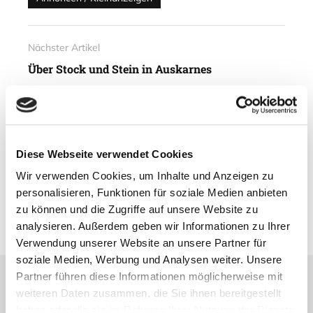
Nächster Artikel
Über Stock und Stein in Auskarnes
01. Juli 2014
Vorheriger Artikel
Diese Webseite verwendet Cookies
Skibladner – ältester Raddampfer
Wir verwenden Cookies, um Inhalte und Anzeigen zu
der Welt
personalisieren, Funktionen für soziale Medien anbieten
30. Juni 2014
zu können und die Zugriffe auf unsere Website zu
analysieren. Außerdem geben wir Informationen zu Ihrer
Verwendung unserer Website an unsere Partner für
soziale Medien, Werbung und Analysen weiter. Unsere
Partner führen diese Informationen möglicherweise mit
weiteren Daten zusammen, die Sie ihnen bereitgestellt
Lesetipps
haben oder die sie im Rahmen Ihrer Nutzung der Dienste