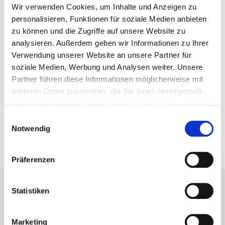
Wir verwenden Cookies, um Inhalte und Anzeigen zu
personalisieren, Funktionen für soziale Medien anbieten
zu können und die Zugriffe auf unsere Website zu
Nächster Artikel
analysieren. Außerdem geben wir Informationen zu Ihrer
Sportliche Rekordjagd
Verwendung unserer Website an unsere Partner für
03. August 2021
soziale Medien, Werbung und Analysen weiter. Unsere
Partner führen diese Informationen möglicherweise mit
weiteren Daten zusammen, die Sie ihnen bereitgestellt
Vorheriger Artikel
haben oder die sie im Rahmen Ihrer Nutzung der Dienste
Eine Mauer auf der Lauer
gesammelt haben.
Einwilligungsauswahl
Notwendig
23. Juli 2021
Präferenzen
Statistiken
Lesetipps
UNSERE EMPFEHLUNGEN
Marketing