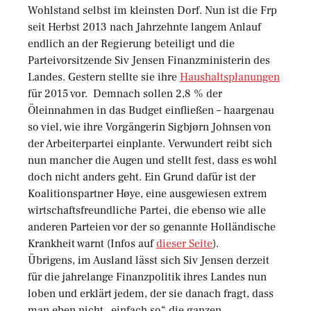
Wohlstand selbst im kleinsten Dorf. Nun ist die Frp
seit Herbst 2013 nach Jahrzehnte langem Anlauf
endlich an der Regierung beteiligt und die
Parteivorsitzende Siv Jensen Finanzministerin des
Landes. Gestern stellte sie ihre
Haushaltsplanungen
für 2015 vor. Demnach sollen 2,8 % der
Öleinnahmen in das Budget einfließen – haargenau
so viel, wie ihre Vorgängerin Sigbjørn Johnsen von
der Arbeiterpartei einplante. Verwundert reibt sich
nun mancher die Augen und stellt fest, dass es wohl
doch nicht anders geht. Ein Grund dafür ist der
Koalitionspartner Høye, eine ausgewiesen extrem
wirtschaftsfreundliche Partei, die ebenso wie alle
anderen Parteien vor der so genannte Holländische
Krankheit warnt (Infos auf
dieser Seite
).
Übrigens, im Ausland lässt sich Siv Jensen derzeit
für die jahrelange Finanzpolitik ihres Landes nun
loben und erklärt jedem, der sie danach fragt, dass
man eben nicht „einfach so“ die ganzen