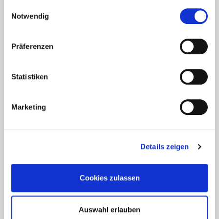
gesammelt haben.
Einwilligungsauswahl
Notwendig
Präferenzen
Statistiken
Marketing
Aktuelles - Nyheter
Coronavirus in Norwegen –
Details zeigen
Ansteckungsgefahren aus dem
Osten?
Cookies zulassen
Mehr erfahren
Auswahl erlauben
17. März 2020