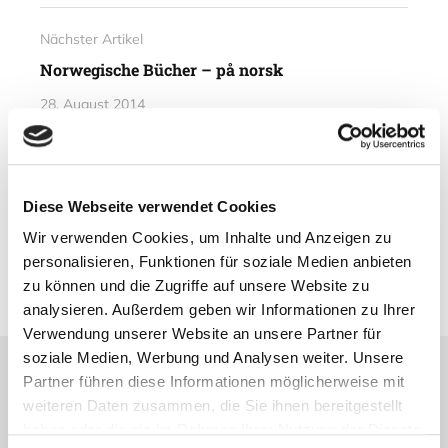
Nächster Artikel
Norwegische Bücher – på norsk
28. August 2014
Vorheriger Artikel
Eine Reise zum Gipfel des
Diese Webseite verwendet Cookies
Gaustatoppen
Wir verwenden Cookies, um Inhalte und Anzeigen zu
27. August 2014
personalisieren, Funktionen für soziale Medien anbieten
zu können und die Zugriffe auf unsere Website zu
analysieren. Außerdem geben wir Informationen zu Ihrer
Verwendung unserer Website an unsere Partner für
soziale Medien, Werbung und Analysen weiter. Unsere
Partner führen diese Informationen möglicherweise mit
Lesetipps
weiteren Daten zusammen, die Sie ihnen bereitgestellt
UNSERE EMPFEHLUNGEN
haben oder die sie im Rahmen Ihrer Nutzung der Dienste