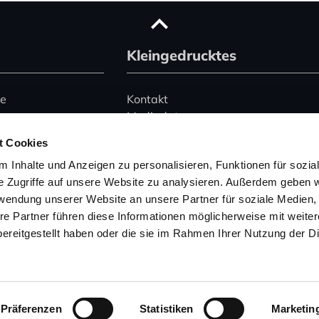
Kleingedrucktes
ce
Kontakt
Mediadaten
Advertising
t Cookies
le)
Datenschutz
 Inhalte und Anzeigen zu personalisieren, Funktionen für sozia
Impressum
e Zugriffe auf unsere Website zu analysieren. Außerdem geben w
rwendung unserer Website an unsere Partner für soziale Medien
Hinweise zur Buchung
 345 2495074
von Ferienhäusern
re Partner führen diese Informationen möglicherweise mit weite
157 53004754
ereitgestellt haben oder die sie im Rahmen Ihrer Nutzung der D
wegeninfo.net
Präferenzen
Statistiken
Marketin
© 2020 Norwegen-Service | Martin Schmidt