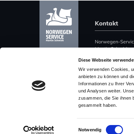
Kontakt
Norwegen-Servi
Martin Schmidt
Harz 51
Diese Webseite verwende
06108 Halle (Saa
Wir verwenden Cookies, um
Deutschland
anbieten zu können und di
Informationen zu Ihrer Ve
Telefon: +49 (0)
und Analysen weiter. Unse
Mobil: +49 (0) 
zusammen, die Sie ihnen b
E-Mail: post@nor
gesammelt haben.
Einwilligungsauswahl
Notwendig