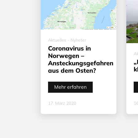
Aktuelles - Nyheter
Coronavirus in
Ak
Norwegen –
„
Ansteckungsgefahren
k
aus dem Osten?
Mehr erfahren
17. März 2020
16