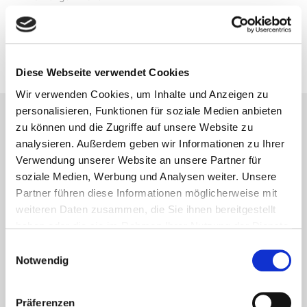
Norwegische Farben
30. September 2020
Diese Webseite verwendet Cookies
Wir verwenden Cookies, um Inhalte und Anzeigen zu
personalisieren, Funktionen für soziale Medien anbieten
zu können und die Zugriffe auf unsere Website zu
Lesetipps
analysieren. Außerdem geben wir Informationen zu Ihrer
UNSERE EMPFEHLUNGEN
Verwendung unserer Website an unsere Partner für
soziale Medien, Werbung und Analysen weiter. Unsere
Partner führen diese Informationen möglicherweise mit
weiteren Daten zusammen, die Sie ihnen bereitgestellt
haben oder die sie im Rahmen Ihrer Nutzung der Dienste
gesammelt haben.
Einwilligungsauswahl
Notwendig
Präferenzen