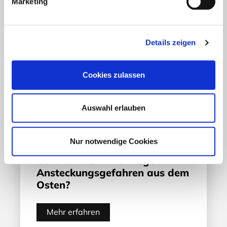
UNSERE EMPFEHLUNGEN
Marketing
Details zeigen
Cookies zulassen
Auswahl erlauben
Nur notwendige Cookies
Aktuelles - Nyheter
Coronavirus in Norwegen –
Ansteckungsgefahren aus dem
Osten?
Mehr erfahren