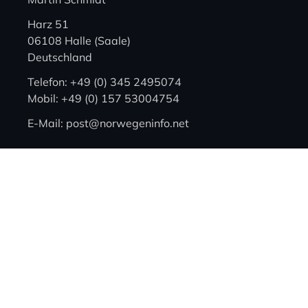
Harz 51
06108 Halle (Saale)
Deutschland
Telefon: +49 (0) 345 2495074
Mobil: +49 (0) 157 53004754
E-Mail: post@norwegeninfo.net
Kleingedrucktes
Kontakt
Mediadaten
Advertising
Datenschutz
Impressum
Hinweise zur Buchung