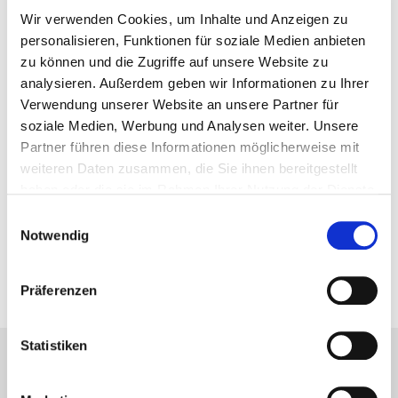
Wir verwenden Cookies, um Inhalte und Anzeigen zu
personalisieren, Funktionen für soziale Medien anbieten
Nächster Artikel
zu können und die Zugriffe auf unsere Website zu
Raw Air – Die herausfordernste
analysieren. Außerdem geben wir Informationen zu Ihrer
Skisprungserie der Welt
Verwendung unserer Website an unsere Partner für
19. Februar 2017
soziale Medien, Werbung und Analysen weiter. Unsere
Partner führen diese Informationen möglicherweise mit
weiteren Daten zusammen, die Sie ihnen bereitgestellt
Vorheriger Artikel
haben oder die sie im Rahmen Ihrer Nutzung der Dienste
Hygge – Die norwegische Art der
gesammelt haben.
Einwilligungsauswahl
Erholung
Notwendig
15. Februar 2017
Präferenzen
Statistiken
Lesetipps