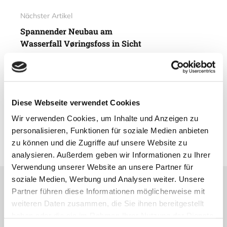
Nächster Artikel
Spannender Neubau am
Wasserfall Vøringsfoss in Sicht
10. April 2014
Vorheriger Artikel
Diese Webseite verwendet Cookies
Die Malereien der Solsem-Höhle
Wir verwenden Cookies, um Inhalte und Anzeigen zu
08. April 2014
personalisieren, Funktionen für soziale Medien anbieten
zu können und die Zugriffe auf unsere Website zu
analysieren. Außerdem geben wir Informationen zu Ihrer
Verwendung unserer Website an unsere Partner für
soziale Medien, Werbung und Analysen weiter. Unsere
Partner führen diese Informationen möglicherweise mit
Lesetipps
weiteren Daten zusammen, die Sie ihnen bereitgestellt
UNSERE EMPFEHLUNGEN
haben oder die sie im Rahmen Ihrer Nutzung der Dienste