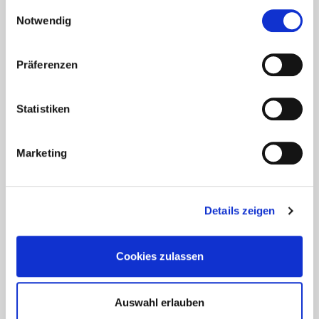
gesammelt haben.
Einwilligungsauswahl
Notwendig
Präferenzen
Statistiken
Marketing
Aktuelles - Nyheter
Coronavirus in Norwegen –
Details zeigen
Ansteckungsgefahren aus dem
Osten?
Cookies zulassen
Mehr erfahren
Auswahl erlauben
17. März 2020