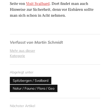
Seite von
Visit Svalbard
. Dort findet man auch
Hinweise zur Sicherheit, denn vor Eisbären sollte
man sich schon in Acht nehmen.
Verfasst von
Martin Schmidt
Mehr aus dieser
Kategorie
Abgelegt unter
Spitzbergen / Svalbard
Natur / Fauna / Flora / Geo
Nächster Artikel