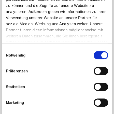
zu können und die Zugriffe auf unsere Website zu
analysieren. Außerdem geben wir Informationen zu Ihrer
Verwendung unserer Website an unsere Partner für
soziale Medien, Werbung und Analysen weiter. Unsere
Partner führen diese Informationen möglicherweise mit
weiteren Daten zusammen, die Sie ihnen bereitgestellt
haben oder die sie im Rahmen Ihrer Nutzung der Dienste
Aktuelles - Nyheter
gesammelt haben.
Einwilligungsauswahl
Coronavirus in Norwegen –
Notwendig
Ansteckungsgefahren aus dem
Osten?
Präferenzen
Mehr erfahren
Statistiken
17. März 2020
Marketing