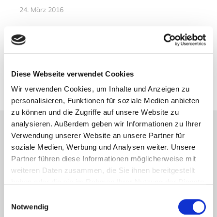
24. März 2016
Vorheriger Artikel
150 Jahre Storting
22. März 2016
Diese Webseite verwendet Cookies
Wir verwenden Cookies, um Inhalte und Anzeigen zu
personalisieren, Funktionen für soziale Medien anbieten
zu können und die Zugriffe auf unsere Website zu
analysieren. Außerdem geben wir Informationen zu Ihrer
Verwendung unserer Website an unsere Partner für
Lesetipps
soziale Medien, Werbung und Analysen weiter. Unsere
UNSERE EMPFEHLUNGEN
Partner führen diese Informationen möglicherweise mit
weiteren Daten zusammen, die Sie ihnen bereitgestellt
haben oder die sie im Rahmen Ihrer Nutzung der Dienste
gesammelt haben.
Einwilligungsauswahl
Notwendig