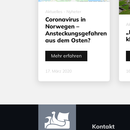
Aktuelles - Nyheter
Coronavirus in
Ak
Norwegen –
„
Ansteckungsgefahren
k
aus dem Osten?
Mehr erfahren
17. März 2020
16
Kontakt