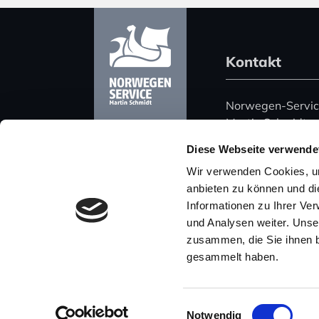
Kontakt
Norwegen-Servi
Martin Schmidt
Harz 51
Diese Webseite verwende
06108 Halle (Saa
Wir verwenden Cookies, um
Deutschland
anbieten zu können und di
Informationen zu Ihrer Ve
Telefon: +49 (0)
und Analysen weiter. Unse
Mobil: +49 (0) 
zusammen, die Sie ihnen b
E-Mail: post@nor
gesammelt haben.
Einwilligungsauswahl
Notwendig