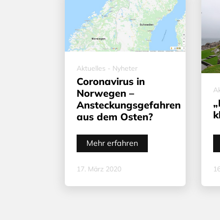
Aktuelles - Nyheter
Coronavirus in
Ak
Norwegen –
„
Ansteckungsgefahren
k
aus dem Osten?
Mehr erfahren
17. März 2020
16