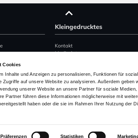
Kleingedrucktes
ce
Kontakt
Mediadaten
Advertising
t Cookies
le)
Datenschutz
 Inhalte und Anzeigen zu personalisieren, Funktionen für sozia
Impressum
e Zugriffe auf unsere Website zu analysieren. Außerdem geben w
rwendung unserer Website an unsere Partner für soziale Medien
Hinweise zur Buchung
 345 2495074
von Ferienhäusern
re Partner führen diese Informationen möglicherweise mit weite
157 53004754
ereitgestellt haben oder die sie im Rahmen Ihrer Nutzung der D
wegeninfo.net
Präferenzen
Statistiken
Marketin