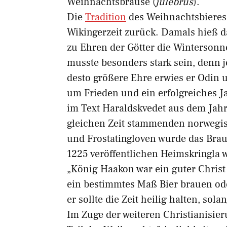
Weihnachtsbrause (
julebrus
).
Die
Tradition
des Weihnachtsbieres 
Wikingerzeit zurück. Damals hieß 
zu Ehren der Götter die Wintersonn
musste besonders stark sein, denn j
desto größere Ehre erwies er Odin u
um Frieden und ein erfolgreiches J
im Text Haraldskvedet aus dem Jahr
gleichen Zeit stammenden norwegis
und Frostatingloven wurde das Brau
1225 veröffentlichen Heimskringla w
„König Haakon war ein guter Christ 
ein bestimmtes Maß Bier brauen ode
er sollte die Zeit heilig halten, sola
Im Zuge der weiteren Christianisie