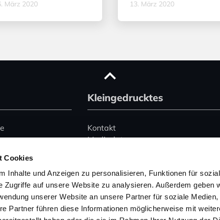
. März 2020
13. März 2020
Kleingedrucktes
ce
Kontakt
Mediadaten
Advertising
t Cookies
le)
Datenschutz
 Inhalte und Anzeigen zu personalisieren, Funktionen für sozia
Impressum
e Zugriffe auf unsere Website zu analysieren. Außerdem geben w
rwendung unserer Website an unsere Partner für soziale Medien
Hinweise zur Buchung
 345 2495074
von Ferienhäusern
re Partner führen diese Informationen möglicherweise mit weite
157 53004754