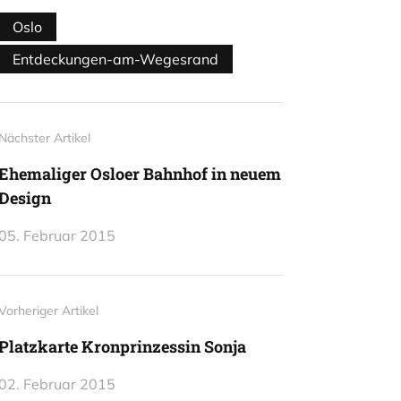
Oslo
Entdeckungen-am-Wegesrand
Nächster Artikel
Ehemaliger Osloer Bahnhof in neuem
Design
05. Februar 2015
Vorheriger Artikel
Platzkarte Kronprinzessin Sonja
02. Februar 2015