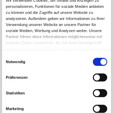
Wir verwenden Cookies, um Inhalte und Anzeigen zu
personalisieren, Funktionen für soziale Medien anbieten
zu können und die Zugriffe auf unsere Website zu
analysieren. Außerdem geben wir Informationen zu Ihrer
Verwendung unserer Website an unsere Partner für
soziale Medien, Werbung und Analysen weiter. Unsere
Partner führen diese Informationen möglicherweise mit
weiteren Daten zusammen, die Sie ihnen bereitgestellt
haben oder die sie im Rahmen Ihrer Nutzung der Dienste
gesammelt haben.
Einwilligungsauswahl
Aktuelles - Nyheter
Notwendig
Coronavirus in Norwegen –
Ansteckungsgefahren aus dem
Osten?
Präferenzen
Mehr erfahren
Statistiken
17. März 2020
Marketing