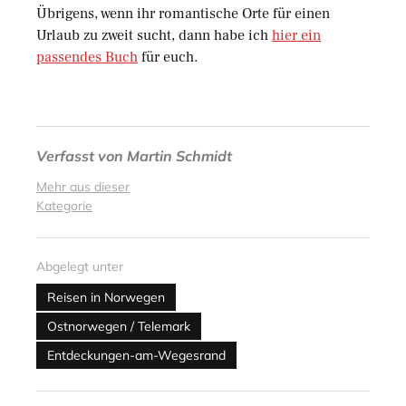
Übrigens, wenn ihr romantische Orte für einen
Urlaub zu zweit sucht, dann habe ich
hier ein
passendes Buch
für euch.
Verfasst von
Martin Schmidt
Mehr aus dieser
Kategorie
Abgelegt unter
Reisen in Norwegen
Ostnorwegen / Telemark
Entdeckungen-am-Wegesrand