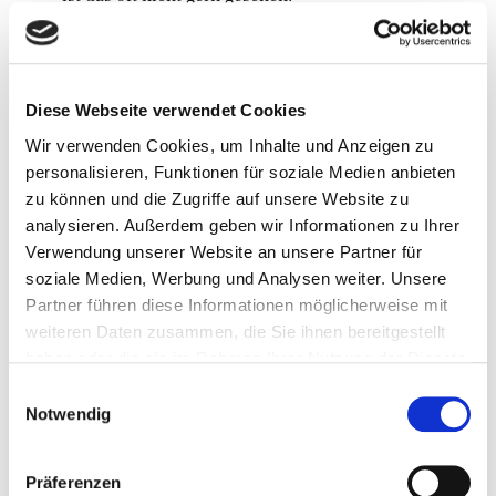
Die „Møteplass“-Falle:
Die kleinen
Ausweichbuchten auf den engen Straßen sind
keine
Parkplätze für die Nacht! Sie müssen
zwingend für den Begegnungsverkehr frei bleiben.
Diese Webseite verwendet Cookies
Wir verwenden Cookies, um Inhalte und Anzeigen zu
Zubehör-Checkliste für den Norwegen-Trip
personalisieren, Funktionen für soziale Medien anbieten
Damit der Traum vom Schlafen unter der
zu können und die Zugriffe auf unsere Website zu
Mitternachtssonne nicht an praktischen Details
analysieren. Außerdem geben wir Informationen zu Ihrer
scheitert, gehört die
passende Ausrüstung
ins
Verwendung unserer Website an unsere Partner für
Gepäck. Hier sind die essentiellen Begleiter, die den
soziale Medien, Werbung und Analysen weiter. Unsere
Unterschied zwischen einer guten und einer
Partner führen diese Informationen möglicherweise mit
perfekten Norwegen-Reise ausmachen:
weiteren Daten zusammen, die Sie ihnen bereitgestellt
haben oder die sie im Rahmen Ihrer Nutzung der Dienste
Auffahrkeile:
Essentiell, um das Fahrzeug auf
gesammelt haben.
Einwilligungsauswahl
unebenem Felsboden waagerecht auszurichten.
Notwendig
Schuhtaschen:
Damit die nassen Wanderstiefel
draußen an der Leiter trocknen können.
Präferenzen
Tarp oder Markise:
Der unverzichtbare