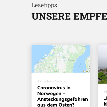
Lesetipps
UNSERE EMPF
Aktuelles - Nyheter
Coronavirus in
Ak
Norwegen –
„
Ansteckungsgefahren
k
aus dem Osten?