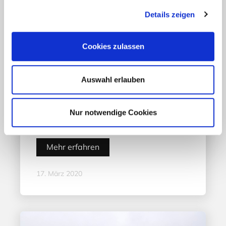
Details zeigen
Cookies zulassen
Auswahl erlauben
Aktuelles - Nyheter
Coronavirus in Norwegen –
Ansteckungsgefahren aus dem
Nur notwendige Cookies
Osten?
Mehr erfahren
17. März 2020