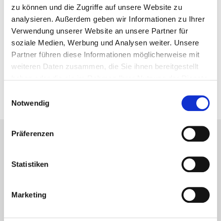
08. Mai 2016
zu können und die Zugriffe auf unsere Website zu
analysieren. Außerdem geben wir Informationen zu Ihrer
Verwendung unserer Website an unsere Partner für
Vorheriger Artikel
soziale Medien, Werbung und Analysen weiter. Unsere
Lustige Namen norwegischer
Partner führen diese Informationen möglicherweise mit
Fußballclubs
weiteren Daten zusammen, die Sie ihnen bereitgestellt
haben oder die sie im Rahmen Ihrer Nutzung der Dienste
05. Mai 2016
gesammelt haben.
Einwilligungsauswahl
Notwendig
Präferenzen
Lesetipps
UNSERE EMPFEHLUNGEN
Statistiken
Marketing