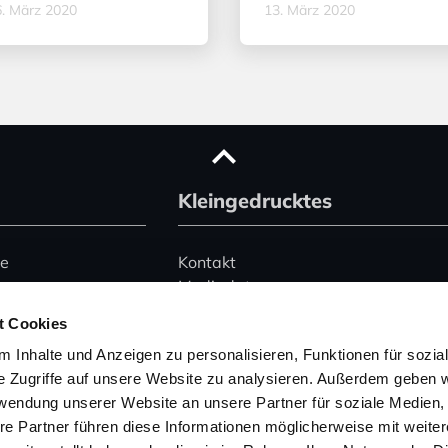
. März 2020
13. März 2020
Kleingedrucktes
ce
Kontakt
Mediadaten
Advertising
t Cookies
le)
Datenschutz
 Inhalte und Anzeigen zu personalisieren, Funktionen für sozia
Impressum
e Zugriffe auf unsere Website zu analysieren. Außerdem geben w
rwendung unserer Website an unsere Partner für soziale Medien
Hinweise zur Buchung
 345 2495074
von Ferienhäusern
re Partner führen diese Informationen möglicherweise mit weite
157 53004754