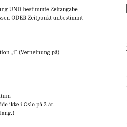
lung UND bestimmte Zeitangabe
ossen ODER Zeitpunkt unbestimmt
tion „i“ (Verneinung på)
ritum
dde ikke i Oslo på 3 år.
lang.)