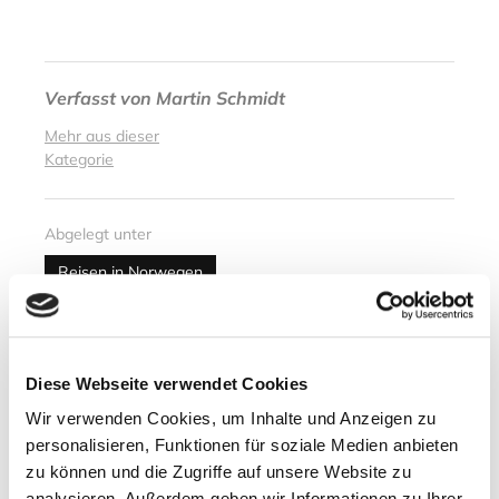
Verfasst von
Martin Schmidt
Mehr aus dieser
Kategorie
Abgelegt unter
Reisen in Norwegen
Nächster Artikel
Neuer norwegischer olympischer
Diese Webseite verwendet Cookies
Tagesrekord
Wir verwenden Cookies, um Inhalte und Anzeigen zu
personalisieren, Funktionen für soziale Medien anbieten
15. Februar 2018
zu können und die Zugriffe auf unsere Website zu
analysieren. Außerdem geben wir Informationen zu Ihrer