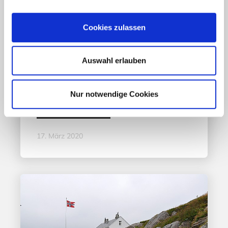
Cookies zulassen
Aktuelles - Nyheter
Coronavirus in Norwegen –
Auswahl erlauben
Ansteckungsgefahren aus dem
Osten?
Nur notwendige Cookies
Mehr erfahren
17. März 2020