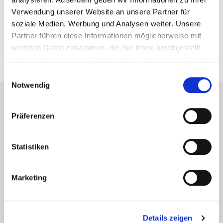
Vorheriger Artikel
Verwendung unserer Website an unsere Partner für
soziale Medien, Werbung und Analysen weiter. Unsere
Reichlich Schnee
Partner führen diese Informationen möglicherweise mit
14. Februar 2018
weiteren Daten zusammen, die Sie ihnen bereitgestellt
haben oder die sie im Rahmen Ihrer Nutzung der Dienste
gesammelt haben.
Einwilligungsauswahl
Notwendig
Lesetipps
Präferenzen
UNSERE EMPFEHLUNGEN
Statistiken
Marketing
Details zeigen