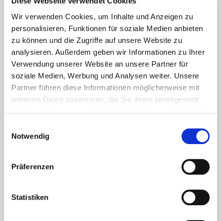
Diese Webseite verwendet Cookies
UNSERE EMPFEHLUNGEN
Wir verwenden Cookies, um Inhalte und Anzeigen zu
personalisieren, Funktionen für soziale Medien anbieten
zu können und die Zugriffe auf unsere Website zu
analysieren. Außerdem geben wir Informationen zu Ihrer
Verwendung unserer Website an unsere Partner für
soziale Medien, Werbung und Analysen weiter. Unsere
Partner führen diese Informationen möglicherweise mit
weiteren Daten zusammen, die Sie ihnen bereitgestellt
haben oder die sie im Rahmen Ihrer Nutzung der Dienste
gesammelt haben.
Einwilligungsauswahl
Notwendig
Aktuelles - Nyheter
Coronavirus in Norwegen –
Präferenzen
Ansteckungsgefahren aus dem
Osten?
Statistiken
Mehr erfahren