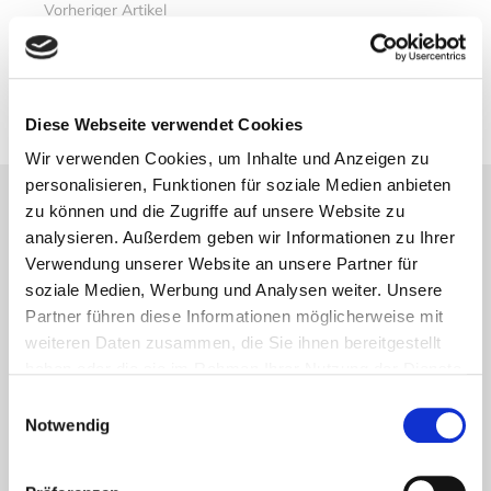
Vorheriger Artikel
Ein Drehwurm im Berg
10. August 2014
Diese Webseite verwendet Cookies
Wir verwenden Cookies, um Inhalte und Anzeigen zu
personalisieren, Funktionen für soziale Medien anbieten
zu können und die Zugriffe auf unsere Website zu
Lesetipps
analysieren. Außerdem geben wir Informationen zu Ihrer
UNSERE EMPFEHLUNGEN
Verwendung unserer Website an unsere Partner für
soziale Medien, Werbung und Analysen weiter. Unsere
Partner führen diese Informationen möglicherweise mit
weiteren Daten zusammen, die Sie ihnen bereitgestellt
haben oder die sie im Rahmen Ihrer Nutzung der Dienste
gesammelt haben.
Einwilligungsauswahl
Notwendig