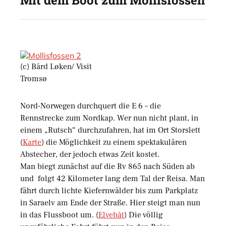
Mit dem Boot zum Mollisfossen
(c) Bård Løken/ Visit
Tromsø
Nord-Norwegen durchquert die E 6 – die
Rennstrecke zum Nordkap. Wer nun nicht plant, in
einem „Rutsch“ durchzufahren, hat im Ort Storslett
(
Karte
) die Möglichkeit zu einem spektakulären
Abstecher, der jedoch etwas Zeit kostet.
Man biegt zunächst auf die Rv 865 nach Süden ab
und folgt 42 Kilometer lang dem Tal der Reisa. Man
fährt durch lichte Kiefernwälder bis zum Parkplatz
in Saraelv am Ende der Straße. Hier steigt man nun
in das Flussboot um. (
Elvebåt
) Die völlig