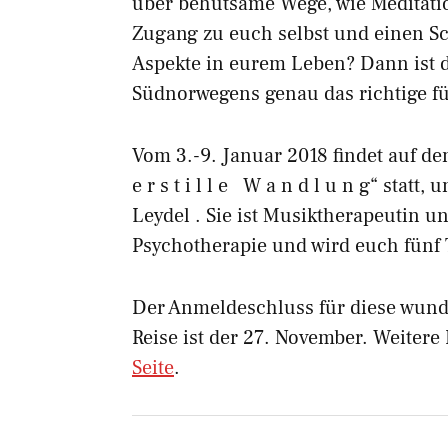
über behutsame Wege, wie Meditati
Zugang zu euch selbst und einen Sc
Aspekte in eurem Leben? Dann ist d
Südnorwegens genau das richtige fü
Vom 3.-9. Januar 2018 findet auf d
e r s t i l l e W a n d l u n g“ statt
Leydel . Sie ist Musiktherapeutin un
Psychotherapie und wird euch fünf 
Der Anmeldeschluss für diese wunde
Reise ist der 27. November. Weitere
Seite
.