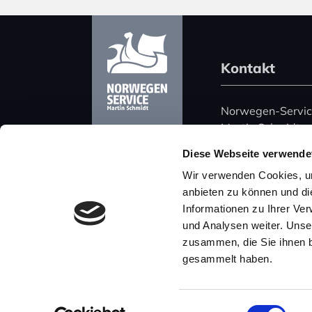
Kontakt
Norwegen-Servi
Martin Schmidt
Harz 51
Diese Webseite verwende
06108 Halle (Saa
Wir verwenden Cookies, um
Deutschland
anbieten zu können und di
Informationen zu Ihrer Ve
Telefon: +49 (0)
und Analysen weiter. Unse
Mobil: +49 (0) 
zusammen, die Sie ihnen b
E-Mail: post@nor
gesammelt haben.
Einwilligungsauswahl