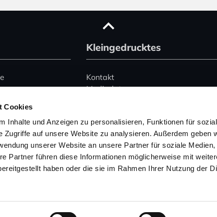
Kleingedrucktes
ce
Kontakt
Mediadaten
Advertising
t Cookies
le)
Datenschutz
 Inhalte und Anzeigen zu personalisieren, Funktionen für sozia
Impressum
e Zugriffe auf unsere Website zu analysieren. Außerdem geben w
rwendung unserer Website an unsere Partner für soziale Medien
Hinweise zur Buchung
 345 2495074
von Ferienhäusern
re Partner führen diese Informationen möglicherweise mit weite
157 53004754
ereitgestellt haben oder die sie im Rahmen Ihrer Nutzung der D
wegeninfo.net