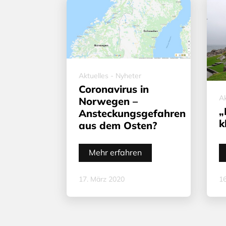
Aktuelles - Nyheter
Coronavirus in
Ak
Norwegen –
„
Ansteckungsgefahren
k
aus dem Osten?
Mehr erfahren
17. März 2020
16