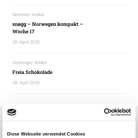
Nächster Artikel
snøgg – Norwegen kompakt –
Woche 17
20. April 2015
Vorheriger Artikel
Freia Schokolade
18. April 2015
Lesetipps
UNSERE EMPFEHLUNGEN
Diese Webseite verwendet Cookies