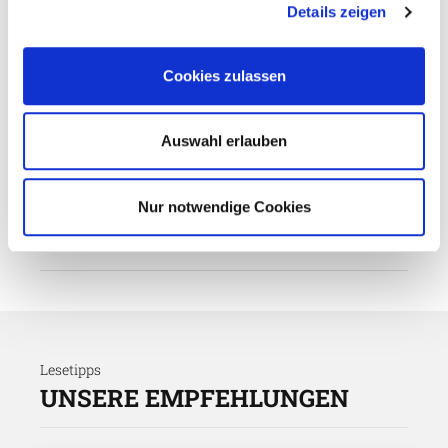
Details zeigen
Nächster Artikel
Brauner Käse vom Aussterben
beroht?
Cookies zulassen
26. Februar 2014
Auswahl erlauben
Vorheriger Artikel
Norwegen in Sotschi erfolgreich
Nur notwendige Cookies
24. Februar 2014
Lesetipps
UNSERE EMPFEHLUNGEN