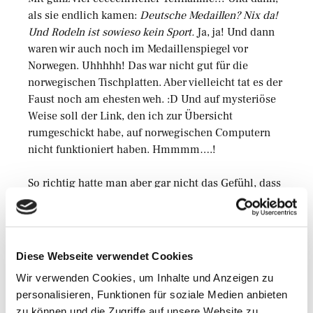
als sie endlich kamen:
Deutsche Medaillen? Nix da!
Und Rodeln ist sowieso kein Sport.
Ja, ja! Und dann
waren wir auch noch im Medaillenspiegel vor
Norwegen. Uhhhhh! Das war nicht gut für die
norwegischen Tischplatten. Aber vielleicht tat es der
Faust noch am ehesten weh. :D Und auf mysteriöse
Weise soll der Link, den ich zur Übersicht
rumgeschickt habe, auf norwegischen Computern
nicht funktioniert haben. Hmmmm….!
So richtig hatte man aber gar nicht das Gefühl, dass
sie wirklich zufrieden waren mit ihren Helden. Da
war es dann doch ein deutlicher Moment der
Erlösung, als Emil Hegle Svendsens Schuh
tatsächlich weiter vorn war als der von Martin
Diese Webseite verwendet Cookies
Foucarde. Beim einloggen auf facebook sah ich fast
Wir verwenden Cookies, um Inhalte und Anzeigen zu
nur noch Emil…. :D Gratulation meine Lieben!
personalisieren, Funktionen für soziale Medien anbieten
zu können und die Zugriffe auf unsere Website zu