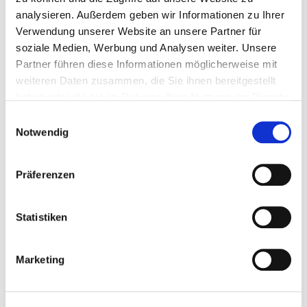
Zusammengefasst: Dieses OL-Ding ist hier richtig,
analysieren. Außerdem geben wir Informationen zu Ihrer
richtig groß! Ich vermute, da kann Deutschland nur
Verwendung unserer Website an unsere Partner für
bei der Fußballweltmeisterschaft mithalten. Und die
soziale Medien, Werbung und Analysen weiter. Unsere
ist ja auch noch dieses Jahr! Oh je, oh je, oh je! Es
Partner führen diese Informationen möglicherweise mit
steht uns noch was bevor im fußballbegeisterten
weiteren Daten zusammen, die Sie ihnen bereitgestellt
Øra!
haben oder die sie im Rahmen Ihrer Nutzung der Dienste
gesammelt haben.
Einwilligungsauswahl
Notwendig
Verfasst von
Martin Schmidt
Präferenzen
Mehr aus dieser
Kategorie
Statistiken
Abgelegt unter
Marketing
Wohnen in Norwegen - Blog