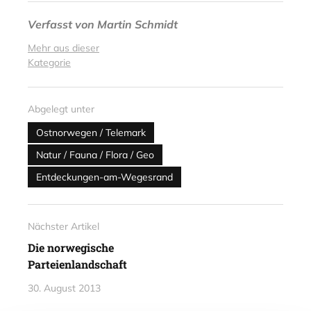
Verfasst von
Martin Schmidt
Mehr aus dieser
Kategorie
Abgelegt unter
Ostnorwegen / Telemark
Natur / Fauna / Flora / Geo
Entdeckungen-am-Wegesrand
Nächster Artikel
Die norwegische
Parteienlandschaft
30. August 2013