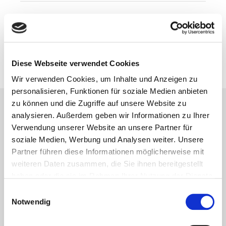
Vorheriger Artikel
Die Lotto Reklame
30. August 2013
Diese Webseite verwendet Cookies
Wir verwenden Cookies, um Inhalte und Anzeigen zu
personalisieren, Funktionen für soziale Medien anbieten
zu können und die Zugriffe auf unsere Website zu
analysieren. Außerdem geben wir Informationen zu Ihrer
Lesetipps
Verwendung unserer Website an unsere Partner für
UNSERE EMPFEHLUNGEN
soziale Medien, Werbung und Analysen weiter. Unsere
Partner führen diese Informationen möglicherweise mit
weiteren Daten zusammen, die Sie ihnen bereitgestellt
haben oder die sie im Rahmen Ihrer Nutzung der Dienste
gesammelt haben.
Einwilligungsauswahl
Notwendig