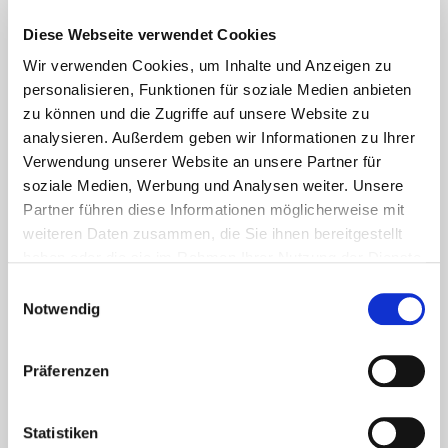
Diese Webseite verwendet Cookies
Lesetipps
Wir verwenden Cookies, um Inhalte und Anzeigen zu
UNSERE EMPFEHLUNGEN
personalisieren, Funktionen für soziale Medien anbieten
zu können und die Zugriffe auf unsere Website zu
analysieren. Außerdem geben wir Informationen zu Ihrer
Verwendung unserer Website an unsere Partner für
soziale Medien, Werbung und Analysen weiter. Unsere
Partner führen diese Informationen möglicherweise mit
weiteren Daten zusammen, die Sie ihnen bereitgestellt
haben oder die sie im Rahmen Ihrer Nutzung der Dienste
gesammelt haben.
Einwilligungsauswahl
Notwendig
Aktuelles - Nyheter
Präferenzen
Coronavirus in Norwegen –
Ansteckungsgefahren aus dem
Statistiken
Osten?