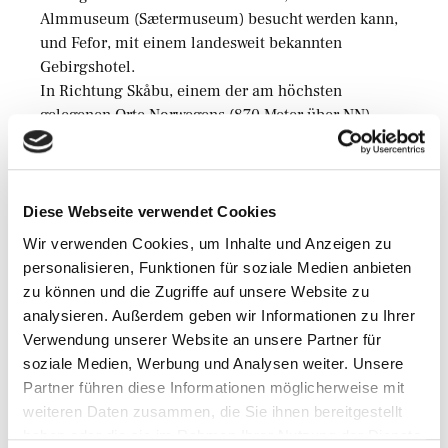
Almmuseum (Sætermuseum) besucht werden kann,
und Fefor, mit einem landesweit bekannten
Gebirgshotel.
In Richtung Skåbu, einem der am höchsten
gelegenen Orte Norwegens (870 Meter über NN),
folgt die Straße dem idyllischen Espedal, auch
Norwegens „liebliche Wildnis“ genannt. Botaniker
finden hier zahlreiche seltene Pflanzen.
Diese Webseite verwendet Cookies
Wir verwenden Cookies, um Inhalte und Anzeigen zu
personalisieren, Funktionen für soziale Medien anbieten
zu können und die Zugriffe auf unsere Website zu
Verfasst von
Martin Schmidt
analysieren. Außerdem geben wir Informationen zu Ihrer
Mehr aus dieser
Verwendung unserer Website an unsere Partner für
Kategorie
soziale Medien, Werbung und Analysen weiter. Unsere
Partner führen diese Informationen möglicherweise mit
weiteren Daten zusammen, die Sie ihnen bereitgestellt
Abgelegt unter
haben oder die sie im Rahmen Ihrer Nutzung der Dienste