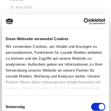
16. April 2018
Vorheriger Artikel
Stadtplanung – Der Barcode-Trend
Diese Webseite verwendet Cookies
11. April 2018
Wir verwenden Cookies, um Inhalte und Anzeigen zu
personalisieren, Funktionen für soziale Medien anbieten
zu können und die Zugriffe auf unsere Website zu
analysieren. Außerdem geben wir Informationen zu Ihrer
Verwendung unserer Website an unsere Partner für
Lesetipps
soziale Medien, Werbung und Analysen weiter. Unsere
UNSERE EMPFEHLUNGEN
Partner führen diese Informationen möglicherweise mit
weiteren Daten zusammen, die Sie ihnen bereitgestellt
haben oder die sie im Rahmen Ihrer Nutzung der Dienste
gesammelt haben.
Einwilligungsauswahl
Notwendig