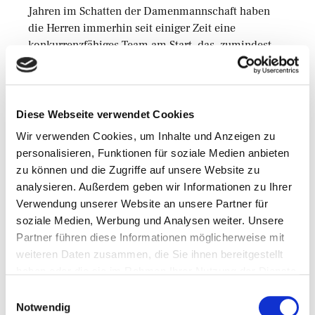
Jahren im Schatten der Damenmannschaft haben
die Herren immerhin seit einiger Zeit eine
konkurrenzfähiges Team am Start, das, zumindest
theoretisch, Großes erreichen kann.
Diese Webseite verwendet Cookies
Wir verwenden Cookies, um Inhalte und Anzeigen zu
Verfasst von
Martin Schmidt
personalisieren, Funktionen für soziale Medien anbieten
Mehr aus dieser
zu können und die Zugriffe auf unsere Website zu
Kategorie
analysieren. Außerdem geben wir Informationen zu Ihrer
Verwendung unserer Website an unsere Partner für
soziale Medien, Werbung und Analysen weiter. Unsere
Abgelegt unter
Partner führen diese Informationen möglicherweise mit
Aktuelles - Nyheter
weiteren Daten zusammen, die Sie ihnen bereitgestellt
haben oder die sie im Rahmen Ihrer Nutzung der Dienste
gesammelt haben.
Einwilligungsauswahl
Nächster Artikel
Notwendig